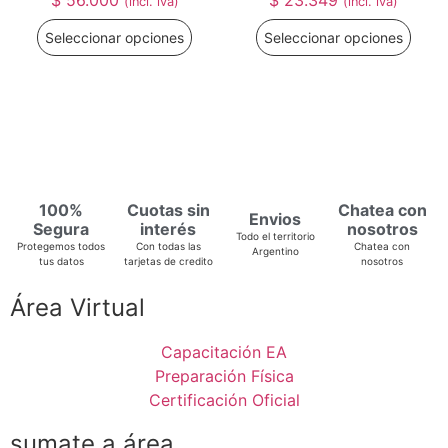
(incl. iva)
(incl. iva)
Seleccionar opciones
Seleccionar opciones
100%
Cuotas sin
Chatea con
Envios
Segura
interés
nosotros
Todo el territorio
Protegemos todos
Con todas las
Chatea con
Argentino
tus datos
tarjetas de credito
nosotros
Área Virtual
Capacitación EA
Preparación Física
Certificación Oficial
sumate a área